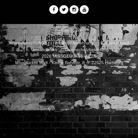
Return To Top
Impressum
AGB
Widerrufsbelehrung
Zahlungsarten
Versandarten
Datenschutzbelehrung
2026 MISSGLÜCKTE WELT
Missglückte Welt - Kleine Bahnstr. 8 - · 22525 Hamburg