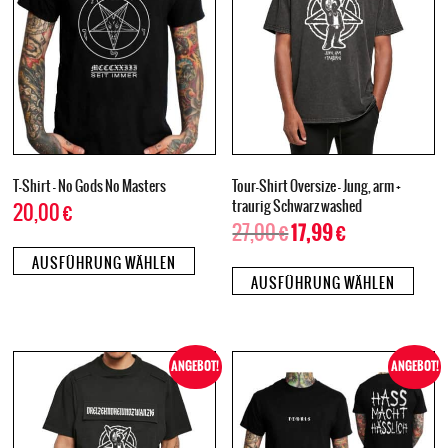
T-Shirt – No Gods No Masters
Tour-Shirt Oversize – Jung, arm +
traurig Schwarz washed
20,00
€
27,00
€
17,99
€
AUSFÜHRUNG WÄHLEN
AUSFÜHRUNG WÄHLEN
ANGEBOT!
ANGEBOT!