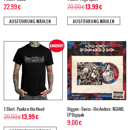
22,99
€
20,00
€
13,99
€
AUSFÜHRUNG WÄHLEN
AUSFÜHRUNG WÄHLEN
ANGEBOT!
T-Shirt – Punkz-n-the-Hood
Diggen + Swiss + Die Andern – KGIAKL
EP Digipak
20,00
€
13,99
€
9,00
€