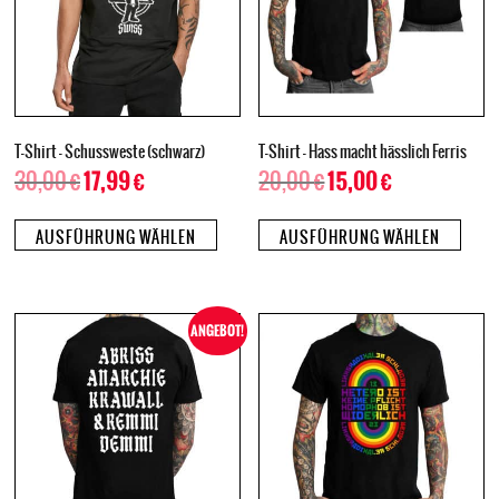
T-Shirt – Schussweste (schwarz)
T-Shirt – Hass macht hässlich Ferris
30,00
€
20,00
€
17,99
€
15,00
€
AUSFÜHRUNG WÄHLEN
AUSFÜHRUNG WÄHLEN
ANGEBOT!