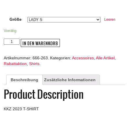
Größe
Leeren
Vorrätig
T-
IN DEN WARENKORB
Shirt
-
Artikelnummer:
666-263
.
Kategorien:
Accessoires
,
Alle Artikel
,
KKZ
Rabattaktion
,
Shirts
.
2023
Menge
Beschreibung
Zusätzliche Informationen
Product Description
KKZ 2023 T-SHIRT