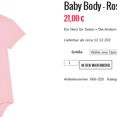
Baby Body – Ro
21,00
€
Ein Herz für Swiss + Die Andern
Lieferbar ab circa 12.12.202
Größe
Baby
IN DEN WARENKORB
Body
-
Rosa
Artikelnummer:
666-320
.
Kateg
Menge