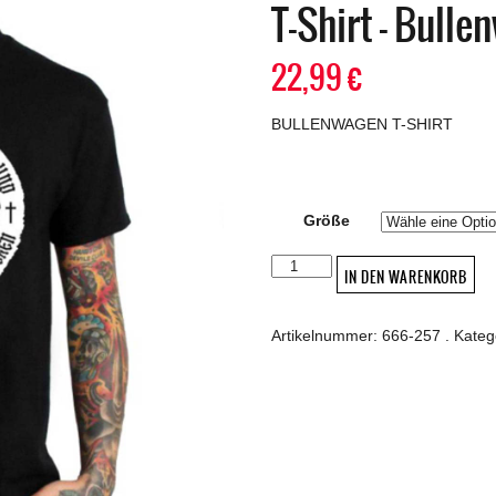
T-Shirt – Bull
22,99
€
BULLENWAGEN T-SHIRT
Größe
T-
IN DEN WARENKORB
Shirt
-
Bullenwagen
Artikelnummer:
666-257
.
Kateg
Menge