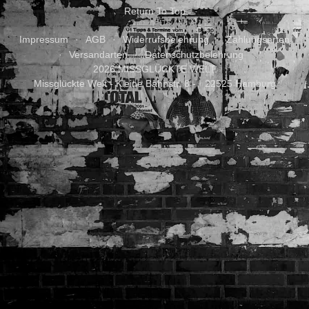
Return To Top
Impressum
AGB
Widerrufsbelehrung
Zahlungsarten
Versandarten
Datenschutzbelehrung
2026 MISSGLÜCKTE WELT
Missglückte Welt - Kleine Bahnstr. 8 - · 22525 Hamburg