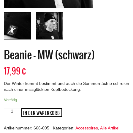
Beanie – MW (schwarz)
17,99
€
Der Winter kommt bestimmt und auch die Sommernächte schreien
nach einer missglückten Kopfbedeckung.
Vorrätig
Beanie
IN DEN WARENKORB
-
MW
Artikelnummer:
666-005
.
Kategorien:
Accessoires
,
Alle Artikel
.
(schwarz)