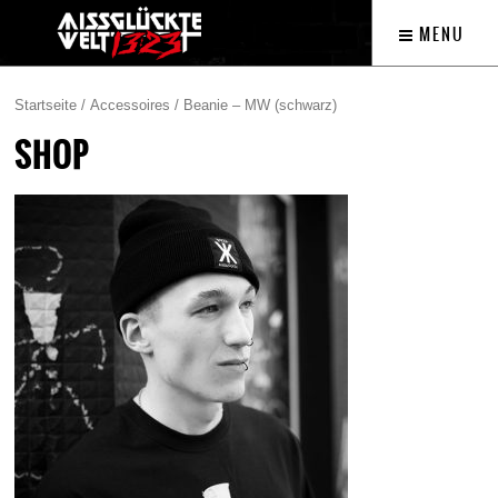
MENU
Startseite
/
Accessoires
/ Beanie – MW (schwarz)
SHOP