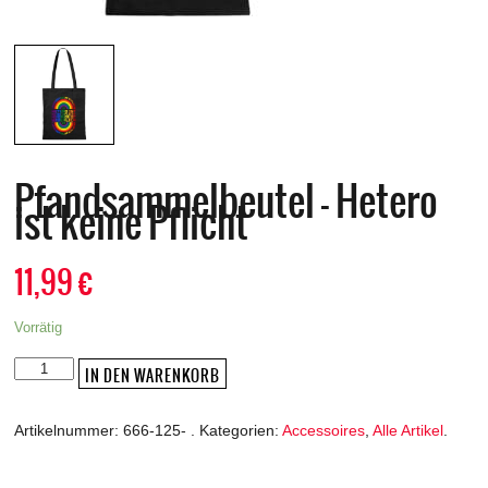
Pfandsammelbeutel – Hetero
ist keine Pflicht
11,99
€
Vorrätig
Pfandsammelbeutel
IN DEN WARENKORB
-
Hetero
Artikelnummer:
666-125-
.
Kategorien:
Accessoires
,
Alle Artikel
.
ist
keine
Pflicht