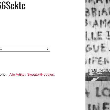
66Sekte
orien:
Alle Artikel
,
Sweater/Hoodies
.