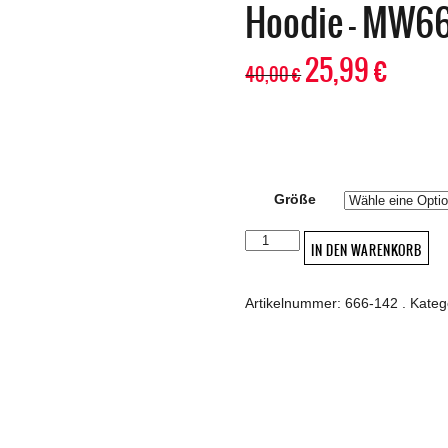
Hoodie – MW6
25,99
€
40,00
€
Größe
Hoodie
IN DEN WARENKORB
-
MW666Sekte
Menge
Artikelnummer:
666-142
.
Kateg