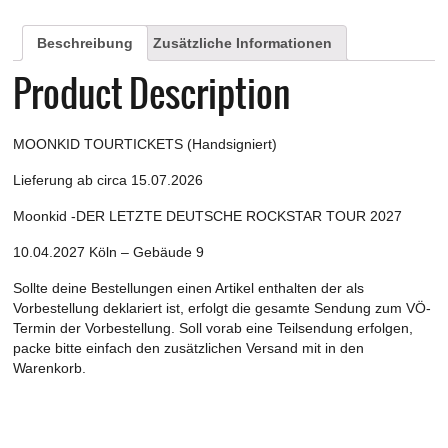
ROCKSTAR
TOUR
Beschreibung
Zusätzliche Informationen
2027
-
Product Description
Köln
-
Gebäude
MOONKID TOURTICKETS (Handsigniert)
9
am
Lieferung ab circa 15.07.2026
10.04.2027
Menge
Moonkid -DER LETZTE DEUTSCHE ROCKSTAR TOUR 2027
10.04.2027 Köln – Gebäude 9
Sollte deine Bestellungen einen Artikel enthalten der als
Vorbestellung deklariert ist, erfolgt die gesamte Sendung zum VÖ-
Termin der Vorbestellung. Soll vorab eine Teilsendung erfolgen,
packe bitte einfach den zusätzlichen Versand mit in den
Warenkorb.