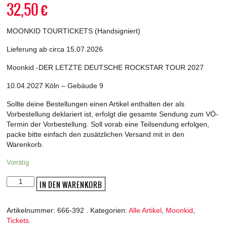
32,50
€
MOONKID TOURTICKETS (Handsigniert)
Lieferung ab circa 15.07.2026
Moonkid -DER LETZTE DEUTSCHE ROCKSTAR TOUR 2027
10.04.2027 Köln – Gebäude 9
Sollte deine Bestellungen einen Artikel enthalten der als
Vorbestellung deklariert ist, erfolgt die gesamte Sendung zum VÖ-
Termin der Vorbestellung. Soll vorab eine Teilsendung erfolgen,
packe bitte einfach den zusätzlichen Versand mit in den
Warenkorb.
Vorrätig
Moonkid
IN DEN WARENKORB
-
DER
Artikelnummer:
666-392
.
Kategorien:
Alle Artikel
,
Moonkid
,
LETZTE
Tickets
.
DEUTSCHE