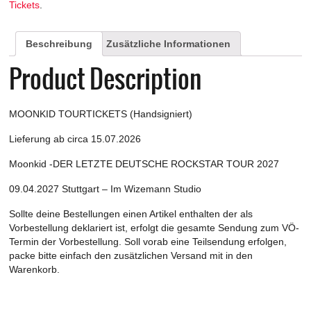
Tickets
.
DEUTSCHE
ROCKSTAR
TOUR
Beschreibung
Zusätzliche Informationen
2027
-
Product Description
Stuttgart
-
Im
MOONKID TOURTICKETS (Handsigniert)
Wizemann
Studio
Lieferung ab circa 15.07.2026
am
09.04.2027
Moonkid -DER LETZTE DEUTSCHE ROCKSTAR TOUR 2027
Menge
09.04.2027 Stuttgart – Im Wizemann Studio
Sollte deine Bestellungen einen Artikel enthalten der als
Vorbestellung deklariert ist, erfolgt die gesamte Sendung zum VÖ-
Termin der Vorbestellung. Soll vorab eine Teilsendung erfolgen,
packe bitte einfach den zusätzlichen Versand mit in den
Warenkorb.