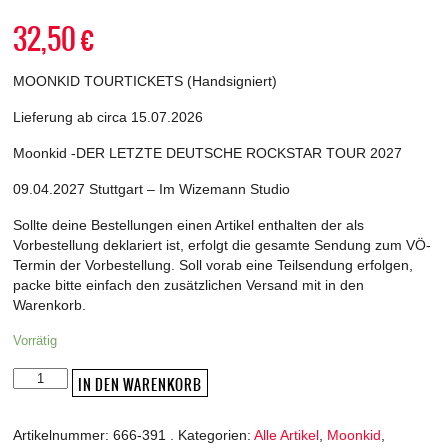
32,50
€
MOONKID TOURTICKETS (Handsigniert)
Lieferung ab circa 15.07.2026
Moonkid -DER LETZTE DEUTSCHE ROCKSTAR TOUR 2027
09.04.2027 Stuttgart – Im Wizemann Studio
Sollte deine Bestellungen einen Artikel enthalten der als
Vorbestellung deklariert ist, erfolgt die gesamte Sendung zum VÖ-
Termin der Vorbestellung. Soll vorab eine Teilsendung erfolgen,
packe bitte einfach den zusätzlichen Versand mit in den
Warenkorb.
Vorrätig
Moonkid
IN DEN WARENKORB
-
DER
Artikelnummer:
666-391
.
Kategorien:
Alle Artikel
,
Moonkid
,
LETZTE