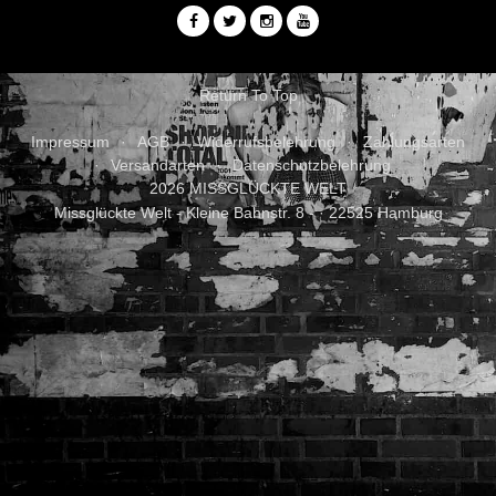
Return To Top
Impressum
AGB
Widerrufsbelehrung
Zahlungsarten
Versandarten
Datenschutzbelehrung
2026 MISSGLÜCKTE WELT
Missglückte Welt - Kleine Bahnstr. 8 - · 22525 Hamburg